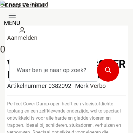
Ga naar de inhoud
MENU
Aanmelden
0
VERBO PERFECT COVER
Zoekterm
*
Zoeken
DAMP-OPEN 1X25M
Artikelnummer 0382092
Merk
Verbo
Perfect Cover Damp-open heeft een vloeistofdichte
toplaag en een zelfklevende onderzijde, welke speciaal
ontwikkeld is voor alle harde en gladde vloeren en
trappen. Ideaal bij schilderen, stukadoren, verhuizen en
verbouwen. Speciaal ontwikkeld voor vloeren die