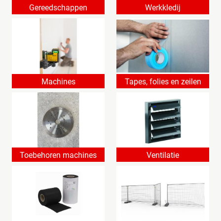
Gereedschappen
Werkkledij
Machines
Tapes, folies en zeilen
Toebehoren machines
Ventilatie