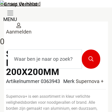
Ga naar de inhoud
MENU
Aanmelden
0
SUPERNOVA+
Zoekterm
*
Zoeken
DEFIBRILLATOR
200X200MM
Artikelnummer 0363943
Merk
Supernova +
Supernova+ is een assortiment in kleur verlichte
veiligheidsborden voor noodgevallen of brand. Alle
borden zijn gemaakt van aluminium, een duurzaam,