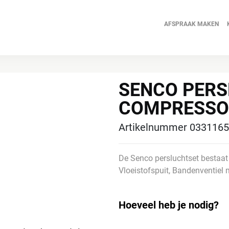
Ga
naar
AFSPRAAK MAKEN
de
inhoud
SENCO PER
COMPRESSO
Artikelnummer 033116
De Senco persluchtset bestaat 
Vloeistofspuit, Bandenventiel
Hoeveel heb je nodig?