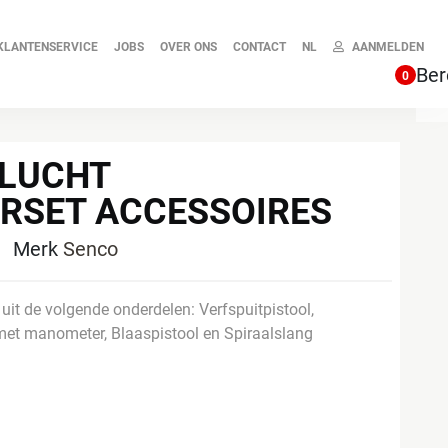
KLANTENSERVICE
JOBS
OVER ONS
CONTACT
NL
AANMELDEN
Ber
0
SLUCHT
RSET ACCESSOIRES
5
Merk
Senco
uit de volgende onderdelen: Verfspuitpistool,
 met manometer, Blaaspistool en Spiraalslang