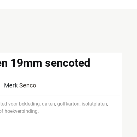
ten 19mm sencoted
7
Merk
Senco
ed voor bekleding, daken, golfkarton, isolatplaten,
of hoekverbinding.