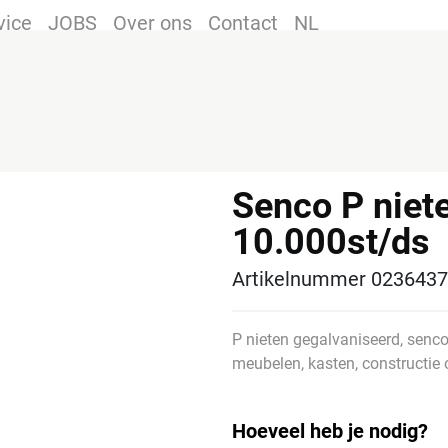
vice
JOBS
Over ons
Contact
NL
Senco P nie
10.000st/ds
Artikelnummer 023643
P nieten gegalvaniseerd, sencot
meubelen, kasten, constructie 
Hoeveel heb je nodig?