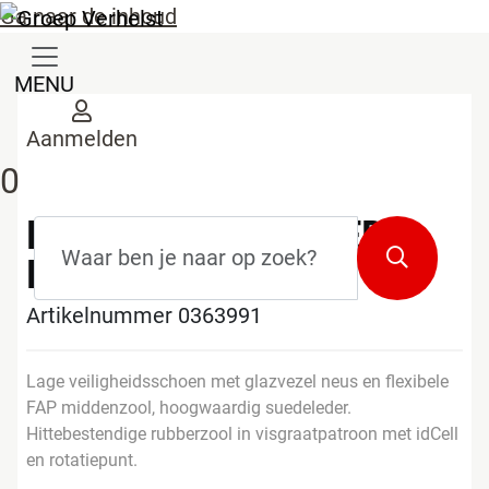
Ga naar de inhoud
MENU
Aanmelden
0
PUMA ICONIC SUEDE
Zoekterm
*
Zoeken
NAVY 44
Artikelnummer 0363991
Lage veiligheidsschoen met glazvezel neus en flexibele
FAP middenzool, hoogwaardig suedeleder.
Hittebestendige rubberzool in visgraatpatroon met idCell
en rotatiepunt.