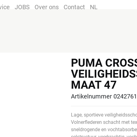
vice
JOBS
Over ons
Contact
NL
PUMA CROS
VEILIGHEID
MAAT 47
Artikelnummer 024276
Lage, sportieve veiligheidsscho
Volnerflederen schacht met tex
sneldrogende en vochtabsorbe
celstructuur, veerkrachtig, vo