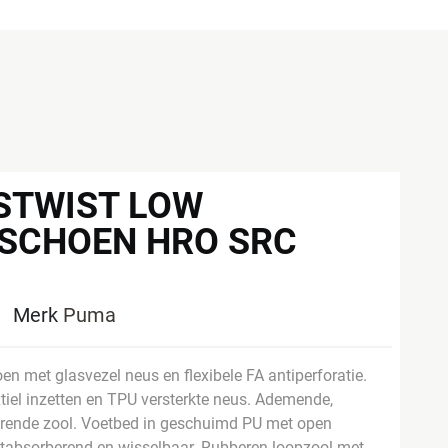
STWIST LOW
SSCHOEN HRO SRC
1
Merk
Puma
en met glasvezel neus en flexibele FA antiperforatie.
tiel inzetten en TPU versterkte neus. Ademende,
rende zool. Voetbed in geschuimd PU met open
chtabsorberend en wisselbaar. Rubberen loopzool met