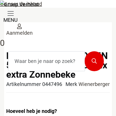
Ga naar de inhoud
MENU
Aanmelden
0
Porotherm PLS 500 15N
Zoekterm
*
Zoeken
500x138x134mm Dryfix
extra Zonnebeke
Artikelnummer 0447496
Merk
Wienerberger
Hoeveel heb je nodig?