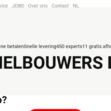
vice
JOBS
Over ons
Contact
NL
line betalen
Snelle levering
450 experts
11 gratis af
NELBOUWERS 
p?