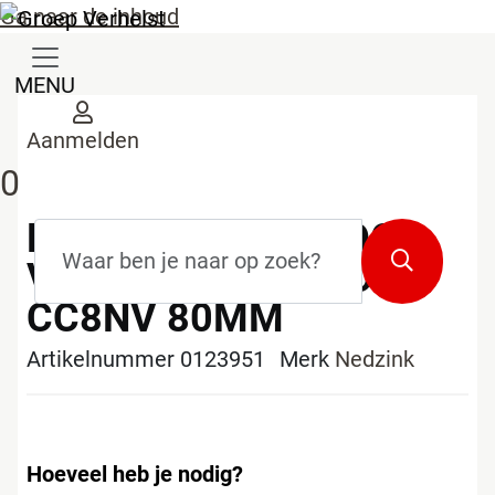
Ga naar de inhoud
MENU
Aanmelden
0
NEDZINK ELLEBOOG
Zoekterm
*
Zoeken
VIERKANT NEW NOVA
CC8NV 80MM
Artikelnummer 0123951
Merk
Nedzink
Hoeveel heb je nodig?