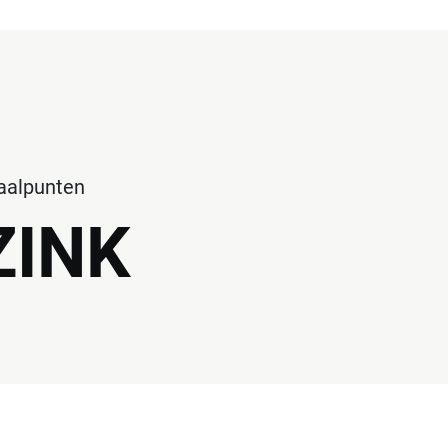
haalpunten
ZINK