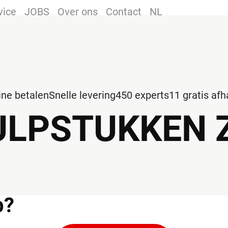
vice
JOBS
Over ons
Contact
NL
line betalen
Snelle levering
450 experts
11 gratis af
ULPSTUKKEN 
p?