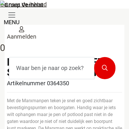
Ga naar de inhoud
MENU
Aanmelden
0
MARXMAN MARKER
Zoekterm
*
Zoeken
STANDARD GROEN
Artikelnummer 0364350
Met de Marxmanpen teken je snel en goed zichtbaar
bevestigingspunten en boorgaten. Handig waar je iets
wilt ophangen maar je pen of potlood past niet in de
gaten waardoor je niet of niet duidelijk een boorpunt
kunt markeren. De Marxman pen werkt op praktische alle