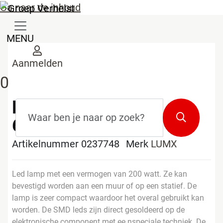
Ga naar de inhoud
MENU
Aanmelden
0
LED LAMP HP-200
Zoekterm
*
Zoeken
6500K
Artikelnummer 0237748
Merk
LUMX
Led lamp met een vermogen van 200 watt. Ze kan
bevestigd worden aan een muur of op een statief. De
lamp is zeer compact waardoor het overal gebruikt kan
worden. De SMD leds zijn direct gesoldeerd op de
elektronische component met ee nspeciale techniek. De