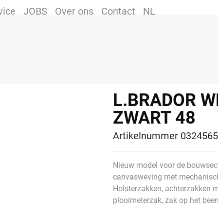
vice
JOBS
Over ons
Contact
NL
L.BRADOR W
ZWART 48
Artikelnummer 0324565
Nieuw model voor de bouwsecto
canvasweving met mechanische s
Holsterzakken, achterzakken m
plooimeterzak, zak op het bee