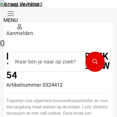
Ga naar de inhoud
MENU
Aanmelden
0
L.BRADOR WERKBROEK
Zoekterm
*
Zoeken
1070PB MARINEBLAUW
54
Artikelnummer 0324412
Toppertje voor algemene bouwwerkzaamheden en voor
wie langdurig moet werken op de kniëen. Licht, stretchy,
duurzaam en met véél zakken. Deze broek kan