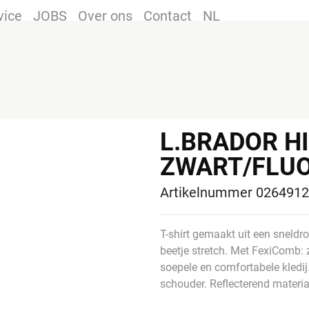
vice
JOBS
Over ons
Contact
NL
L.BRADOR HI
ZWART/FLUO
Artikelnummer 0264912
T-shirt gemaakt uit een sneldro
beetje stretch. Met FexiComb: 
soepele en comfortabele kledi
schouder. Reflecterend materia