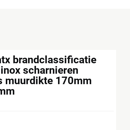
x brandclassificatie
 inox scharnieren
ks muurdikte 170mm
5mm