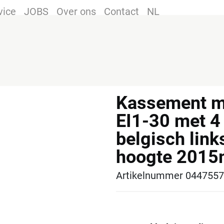
vice
JOBS
Over ons
Contact
NL
Kassement mt
EI1-30 met 4
belgisch lin
hoogte 201
Artikelnummer 0447557