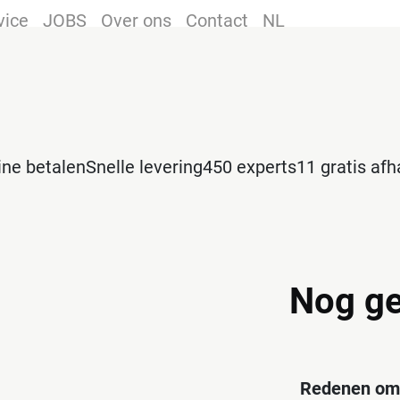
vice
JOBS
Over ons
Contact
NL
line betalen
Snelle levering
450 experts
11 gratis af
Nog ge
Redenen om 