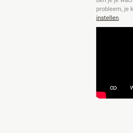
probleem, je 
instellen
.