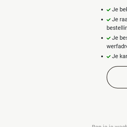
Je bek
Je ra
bestell
Je be
werfadr
Je ka
Ben je je wa