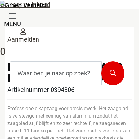
Ga naar de inhoud
MENU
Aanmelden
0
HULTAFORS KAPZAAG
Zoekterm
*
Zoeken
HBX-14-11-T 350MM
Artikelnummer 0394806
Professionele kapzaag voor precisiewerk. Het zaagblad
is verstevigd met een rug van aluminium zodat het
zaagblad stijf blijft en zo zeer rechte, fijne zaagsneden
maakt. 11 tanden per inch. Het zaagblad is voorzien van
een milieuvriendelijke poedercoating op waxbasis die