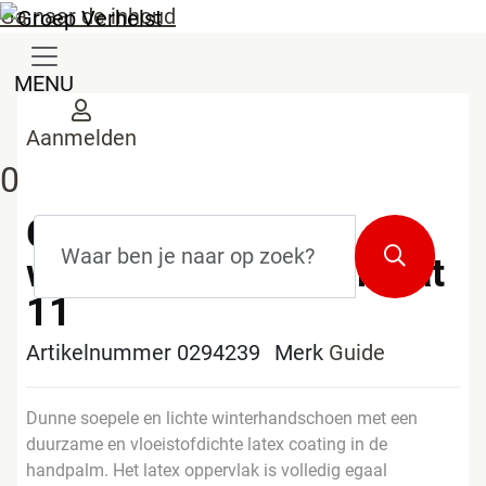
Ga naar de inhoud
MENU
Aanmelden
0
Guide 159W
Zoekterm
*
Zoeken
winterhandschoen maat
11
Artikelnummer 0294239
Merk
Guide
Dunne soepele en lichte winterhandschoen met een
duurzame en vloeistofdichte latex coating in de
handpalm. Het latex oppervlak is volledig egaal