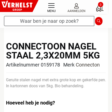
Ga
0
naar
MENU
AANMELDEN
de
Zoekterm
*
Zoeken
inhoud
CONNECTOON NAGEL
STAAL 2,3X20MM 5KG
Artikelnummer 0159178
Merk
Connecton
Geruite stalen nagel met extra grote kop en gekerfde pen.
In kartonnen doos van 5kg. Bio behandeling.
Hoeveel heb je nodig?