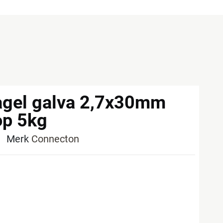
agel galva 2,7x30mm
op 5kg
6
Merk
Connecton