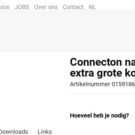
vice
JOBS
Over ons
Contact
NL
Connecton n
extra grote k
Artikelnummer 015918
Hoeveel heb je nodig?
Downloads
Links