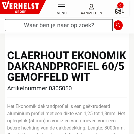
Ga
0
naar
MENU
AANMELDEN
de
Zoekterm
*
Zoeken
inhoud
CLAERHOUT EKONOMIK
DAKRANDPROFIEL 60/5
GEMOFFELD WIT
Artikelnummer 0305050
Het Ekonomik dakrandprofiel is een geëxtrudeerd
aluminium profiel met een dikte van 1,25 tot 1,8mm. Het
oplegvlak (50mm) is voorzien van groeven voor een
betere hechting van de dakbedekking. Lengte: 3000mm.