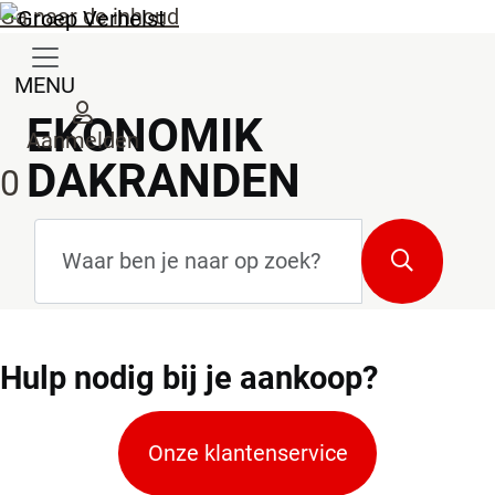
Ga naar de inhoud
MENU
EKONOMIK
Aanmelden
DAKRANDEN
0
Zoekterm
*
Zoeken
Hulp
nodig bij je aankoop?
Onze klantenservice