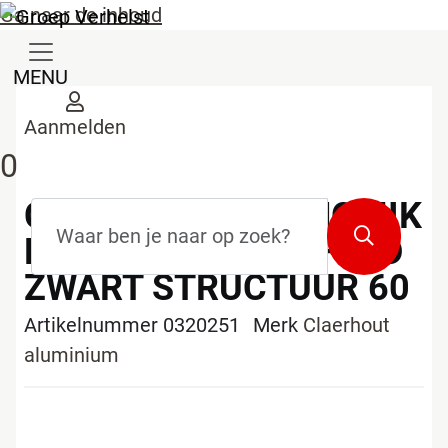
Ga naar de inhoud
MENU
Aanmelden
0
CLAERHOUT EKONOMIK
Zoekterm
*
Zoeken
DAKRAND GEMOFFELD
ZWART STRUCTUUR 60
Artikelnummer 0320251
Merk
Claerhout
aluminium