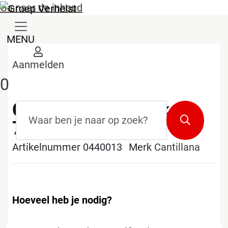
Ga naar de inhoud
MENU
Aanmelden
0
Cantillana spuitzak
Zoekterm
*
Zoeken
700mm
Artikelnummer 0440013
Merk
Cantillana
Hoeveel heb je nodig?