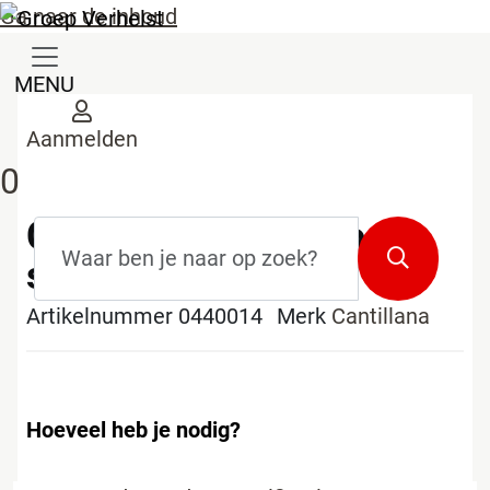
Ga naar de inhoud
MENU
Aanmelden
0
Cantillana mond voor
Zoekterm
*
Zoeken
spuitzak
Artikelnummer 0440014
Merk
Cantillana
Hoeveel heb je nodig?