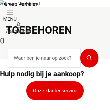
Ga naar de inhoud
MENU
TOEBEHOREN
Aanmelden
0
Zoekterm
*
Zoeken
Hulp
nodig bij je aankoop?
Onze klantenservice