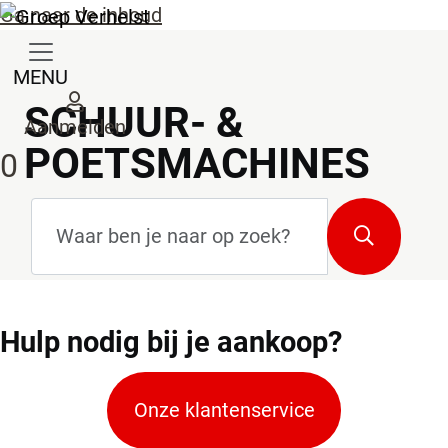
Ga naar de inhoud
MENU
SCHUUR- &
Aanmelden
POETSMACHINES
0
Zoekterm
*
Zoeken
Hulp
nodig bij je aankoop?
Onze klantenservice