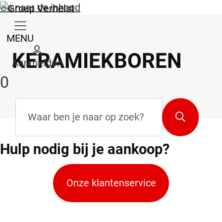
Ga naar de inhoud
MENU
KERAMIEKBOREN
Aanmelden
0
Zoekterm
*
Zoeken
Hulp
nodig bij je aankoop?
Onze klantenservice