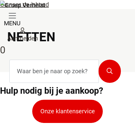
Ga naar de inhoud
MENU
NETTEN
Aanmelden
0
Zoekterm
*
Zoeken
Hulp
nodig bij je aankoop?
Onze klantenservice