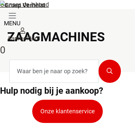
Ga naar de inhoud
MENU
ZAAGMACHINES
Aanmelden
0
Zoekterm
*
Zoeken
Hulp
nodig bij je aankoop?
Onze klantenservice