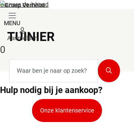
Ga naar de inhoud
MENU
TUINIER
Aanmelden
0
Zoekterm
*
Zoeken
Hulp
nodig bij je aankoop?
Onze klantenservice