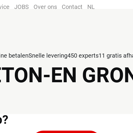
vice
JOBS
Over ons
Contact
NL
line betalen
Snelle levering
450 experts
11 gratis af
ETON-EN GRO
p?