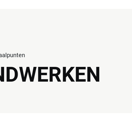
haalpunten
NDWERKEN