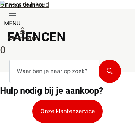
Ga naar de inhoud
MENU
FAIENCEN
Aanmelden
0
Zoekterm
*
Zoeken
Hulp
nodig bij je aankoop?
Onze klantenservice