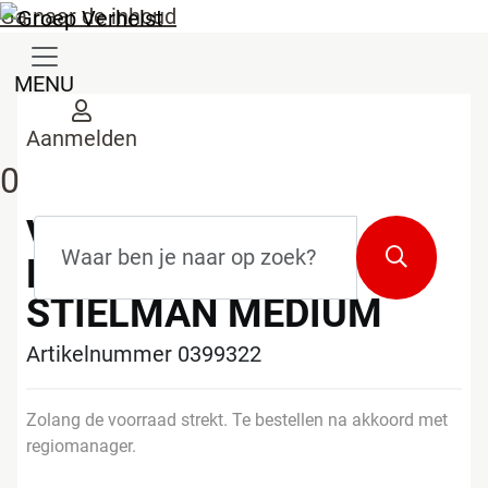
Ga naar de inhoud
MENU
Aanmelden
0
VERHELST
Zoekterm
*
Zoeken
MARCELLEKE
STIELMAN MEDIUM
Artikelnummer 0399322
Zolang de voorraad strekt. Te bestellen na akkoord met
regiomanager.