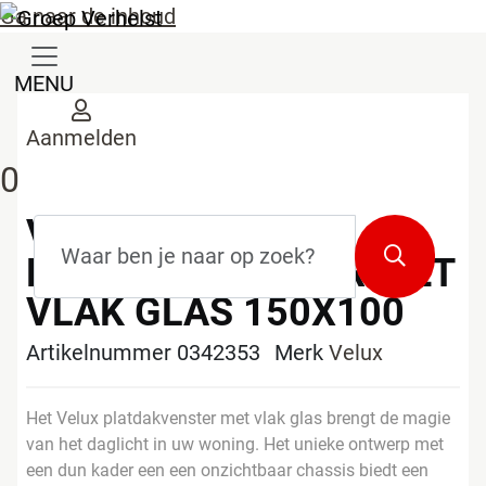
Ga naar de inhoud
MENU
Aanmelden
0
VELUX
Zoekterm
*
Zoeken
PLATDAKVENSTER MET
VLAK GLAS 150X100
Artikelnummer 0342353
Merk
Velux
Het Velux platdakvenster met vlak glas brengt de magie
van het daglicht in uw woning. Het unieke ontwerp met
een dun kader een een onzichtbaar chassis biedt een