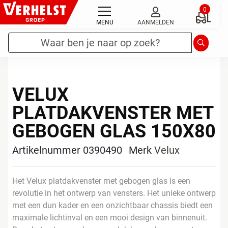
Ga
0
naar
MENU
AANMELDEN
de
Zoekterm
*
Zoeken
inhoud
VELUX
PLATDAKVENSTER MET
GEBOGEN GLAS 150X80
Artikelnummer 0390490
Merk
Velux
Het Velux platdakvenster met gebogen glas is een
revolutie in het ontwerp van vensters. Het unieke ontwerp
met een dun kader en een onzichtbaar chassis biedt een
maximale lichtinval en een mooi design van binnenuit.