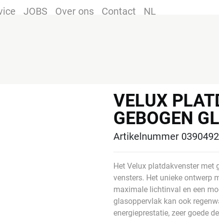
vice
JOBS
Over ons
Contact
NL
VELUX PLAT
GEBOGEN GL
Artikelnummer 039049
Het Velux platdakvenster met g
vensters. Het unieke ontwerp 
maximale lichtinval en een mo
glasoppervlak kan ook regenwa
energieprestatie, zeer goede d