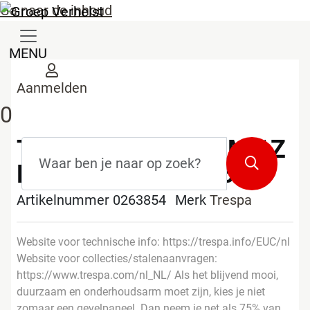
Ga naar de inhoud
MENU
Aanmelden
0
TRESPA IZEON 6MM 1Z
Zoekterm
*
Zoeken
RAL 7035 3,05X1,53M
Artikelnummer 0263854
Merk
Trespa
Website voor technische info: https://trespa.info/EUC/nl
Website voor collecties/stalenaanvragen:
https://www.trespa.com/nl_NL/ Als het blijvend mooi,
duurzaam en onderhoudsarm moet zijn, kies je niet
zomaar een gevelpaneel. Dan neem je net als 75% van