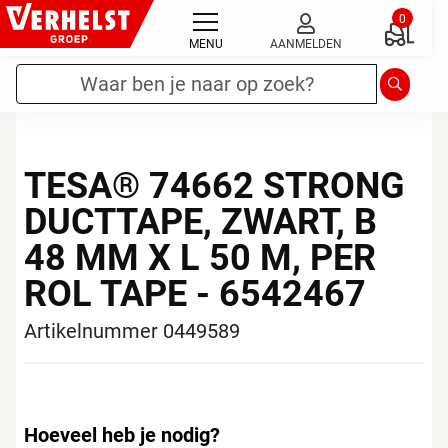
Ga
0
naar
MENU
AANMELDEN
de
Zoekterm
*
Zoeken
inhoud
TESA® 74662 STRONG
DUCTTAPE, ZWART, B
48 MM X L 50 M, PER
ROL TAPE - 6542467
Artikelnummer 0449589
Hoeveel heb je nodig?