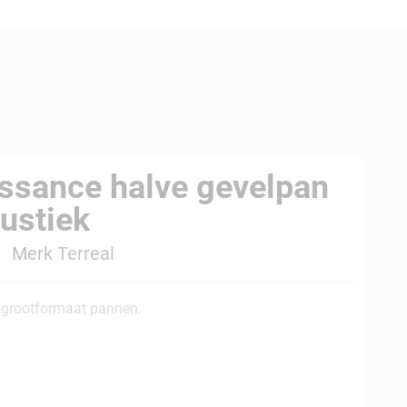
issance halve gevelpan
rustiek
4
Merk
Terreal
 grootformaat pannen.