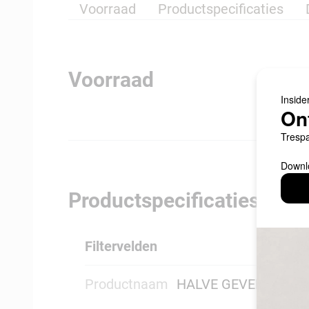
Voorraad
Productspecificaties
Voorraad
Productspecificaties
Filtervelden
Productnaam
HALVE GEVELPAN R