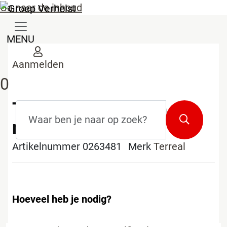
Ga naar de inhoud
MENU
Aanmelden
0
Terreal noordboom
Zoekterm
*
Zoeken
natuurrood
Artikelnummer 0263481
Merk
Terreal
Hoeveel heb je nodig?