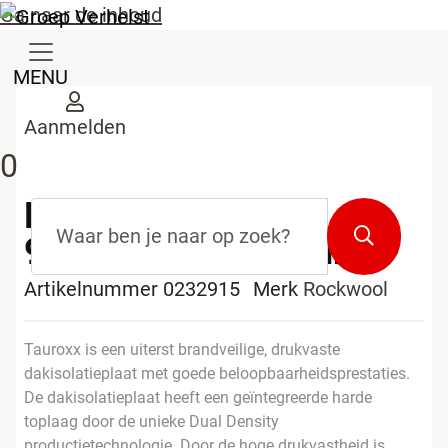
Ga naar de inhoud
MENU
Aanmelden
0
Rockwool Tauroxx
Zoekterm
*
Zoeken
90mm 1000x600mm
Artikelnummer 0232915
Merk
Rockwool
Tauroxx is een uiterst brandveilige, drukvaste
dakisolatieplaat met goede beloopbaarheidsprestaties.
De dakisolatieplaat heeft een geïntegreerde harde
toplaag door de unieke Dual Density
productietechnologie. Door de hoge drukvastheid is