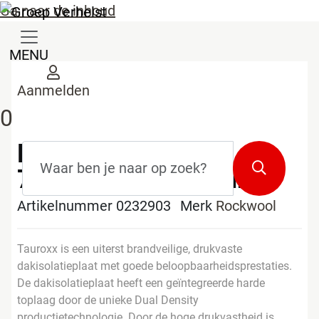
Ga naar de inhoud
MENU
Aanmelden
0
Rockwool Tauroxx
Zoekterm
*
Zoeken
70mm 2000x600mm
Artikelnummer 0232903
Merk
Rockwool
Tauroxx is een uiterst brandveilige, drukvaste
dakisolatieplaat met goede beloopbaarheidsprestaties.
De dakisolatieplaat heeft een geïntegreerde harde
toplaag door de unieke Dual Density
productietechnologie. Door de hoge drukvastheid is