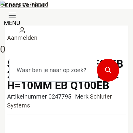
Ga naar de inhoud
MENU
Aanmelden
0
SCHLUTER-QUADEC-EB
Zoekterm
*
Zoeken
2,5M AFSLUITPROFIEL
H=10MM EB Q100EB
Artikelnummer 0247795
Merk
Schluter
Systems