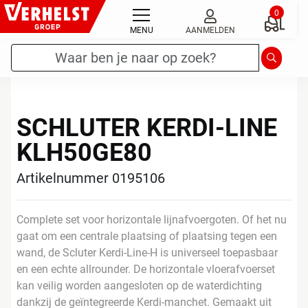
Ga
0
naar
MENU
AANMELDEN
de
Zoekterm
*
Zoeken
inhoud
SCHLUTER KERDI-LINE
KLH50GE80
Artikelnummer 0195106
Complete set voor horizontale lijnafvoergoten. Of het nu
gaat om een centrale plaatsing of plaatsing tegen een
wand, de Scluter Kerdi-Line-H is universeel toepasbaar
en een echte allrounder. De horizontale vloerafvoerset
kan veilig worden aangesloten op de waterdichting
dankzij de geïntegreerde Kerdi-manchet. Gemaakt uit