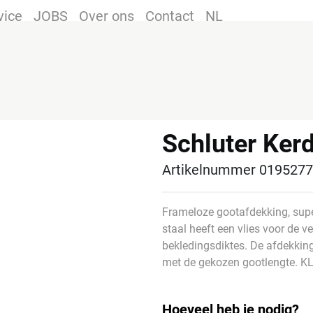
vice
JOBS
Over ons
Contact
NL
Schluter Ker
Artikelnummer 019527
Frameloze gootafdekking, supe
staal heeft een vlies voor de ve
bekledingsdiktes. De afdekkin
met de gekozen gootlengte. KL
Hoeveel heb je nodig?