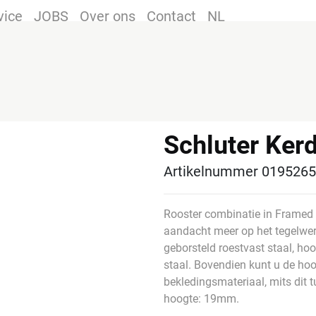
vice
JOBS
Over ons
Contact
NL
Schluter Ke
Artikelnummer 019526
Rooster combinatie in Framed T
aandacht meer op het tegelwerk
geborsteld roestvast staal, ho
staal. Bovendien kunt u de hoo
bekledingsmateriaal, mits dit 
hoogte: 19mm.