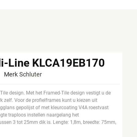
rdi-Line KLCA19EB170
5
Merk
Schluter
ile design. Met het Framed-Tile design vestigt u de
 zelf. Voor de profielframes kunt u kiezen uit
ogglans gepolijst of met kleurcoating V4A roestvast
gte traploos instellen naargelang het
tussen 3 tot 25mm dik is. Lengte: 1,8m, breedte: 75mm,