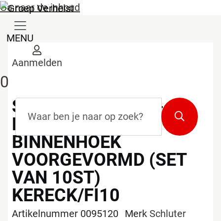
Ga naar de inhoud
MENU
Aanmelden
0
SCHLUTER-KERDI-
Zoekterm
*
Zoeken
KERECK 90°
BINNENHOEK
VOORGEVORMD (SET
VAN 10ST)
KERECK/FI10
Artikelnummer 0095120
Merk
Schluter